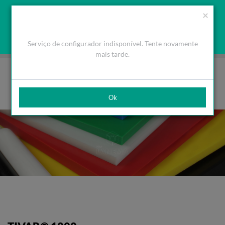
Orçamento
Área Cliente
PT
Usamos cookies para melhorar a navegação. Ao fechar esta
(0)
×
mensagem aceita a nossa política de cookies
O que são Cookies
Aceitar Cookies
Serviço de configurador indisponível. Tente novamente
HOME
PRODUTOS
PLÁSTICOS DE ENGENHARIA
TIVAR®
TIVAR® 1000
mais tarde.
Ok