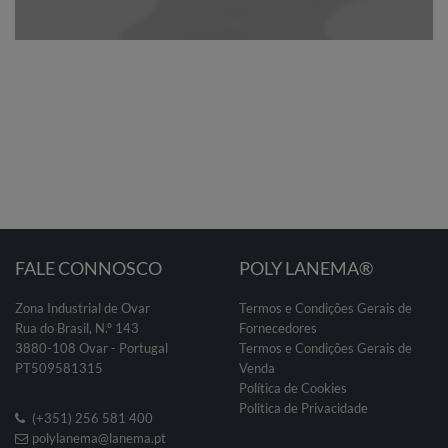
FALE CONNOSCO
POLY LANEMA®
Zona Industrial de Ovar
Termos e Condições Gerais de
Rua do Brasil, N.º 143
Fornecedores
3880-108 Ovar - Portugal
Termos e Condições Gerais de
PT509581315
Venda
Política de Cookies
Politica de Privacidade
(+351) 256 581 400
polylanema@lanema.pt