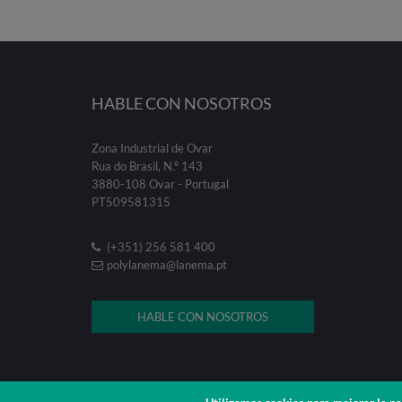
HABLE CON NOSOTROS
Zona Industrial de Ovar
Rua do Brasil, N.º 143
3880-108 Ovar - Portugal
PT509581315
(+351) 256 581 400
polylanema@lanema.pt
HABLE CON NOSOTROS
© 2026 . Poly Lanema .
Fullscreen