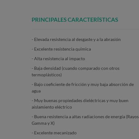
PRINCIPALES
CARACTERÍSTICAS
- Elevada resistencia al desgaste y a la abrasión
- Excelente resistencia química
- Alta resistencia al impacto
- Baja densidad (cuando comparado con otros
termoplásticos)
- Bajo coeficiente de fricción y muy baja absorción de
agua
- Muy buenas propiedades dieléctricas y muy buen
aislamiento eléctrico
- Buena resistencia a altas radiaciones de energía (Rayos
Gamma y X)
- Excelente mecanizado