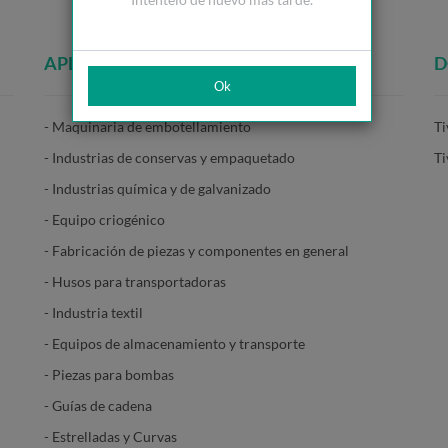
APLICACIONES
D
Ok
- Maquinaria de embotellamiento
Ti
- Industrias de conservas y empaquetado
T
- Industrias química y de galvanizado
- Equipo criogénico
- Fabricación de piezas y componentes en general
- Husos para transportadoras
- Industria textil
- Equipos de almacenamiento y transporte
- Piezas para bombas
- Guías de cadena
- Estrelladas y Curvas