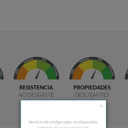
RESISTENCIA
PROPIEDADES
AO DESGASTE
DESLIZANTES
×
Servicio de configurador no disponible.
Inténtelo de nuevo más tarde.