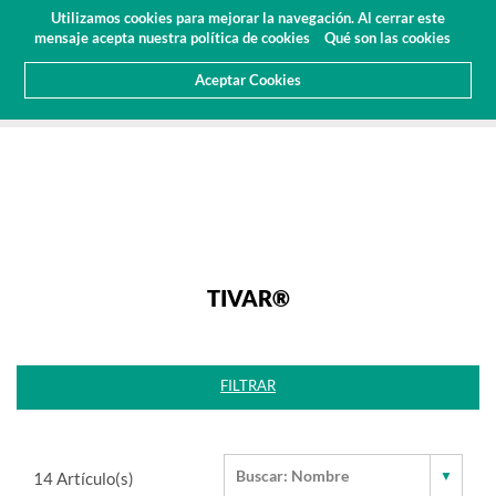
Presupuesto
Área Cliente
ES
Utilizamos cookies para mejorar la navegación. Al cerrar este
(0)
mensaje acepta nuestra política de cookies
Qué son las cookies
Aceptar Cookies
HOME
PRODUCTOS
PLÁSTICOS DE INGENIERÍA
TIVAR®
TIVAR®
FILTRAR
14
Artículo(s)