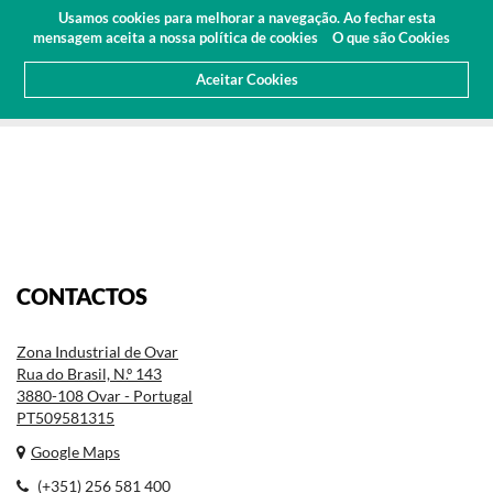
Orçamento
Área Cliente
PT
Usamos cookies para melhorar a navegação. Ao fechar esta
(0)
mensagem aceita a nossa política de cookies
O que são Cookies
Aceitar Cookies
HOME
SOBRE NÓS
CONTACTOS
CONTACTOS
Zona Industrial de Ovar
Rua do Brasil, N.º 143
3880-108 Ovar - Portugal
PT509581315
Google Maps
(+351) 256 581 400