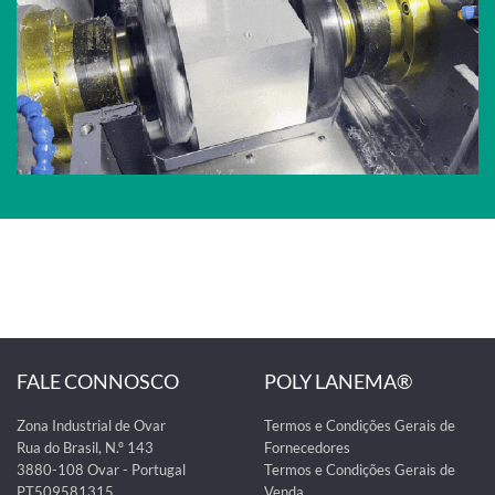
FALE CONNOSCO
POLY LANEMA®
Zona Industrial de Ovar
Termos e Condições Gerais de
Rua do Brasil, N.º 143
Fornecedores
3880-108 Ovar - Portugal
Termos e Condições Gerais de
PT509581315
Venda