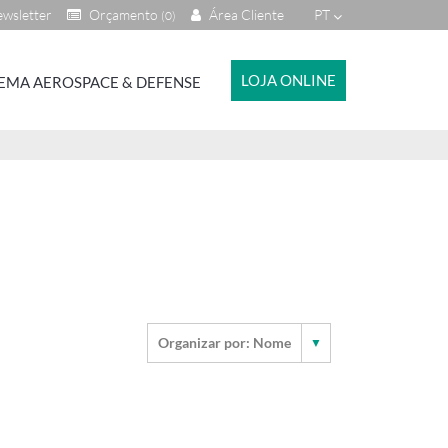
wsletter
Orçamento
Área Cliente
PT
(0)
LOJA ONLINE
EMA AEROSPACE & DEFENSE