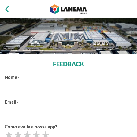
FEEDBACK
Nome
*
Email
*
Como avalia a nossa app?
1 star
2 stars
3 stars
4 stars
5 stars