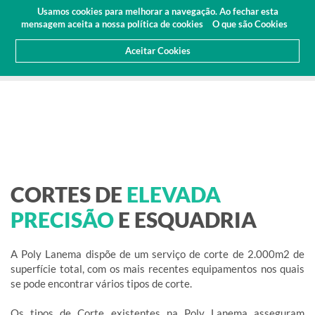
Orçamento
Área Cliente
PT
Usamos cookies para melhorar a navegação. Ao fechar esta
(0)
mensagem aceita a nossa política de cookies
O que são Cookies
Aceitar Cookies
HOME
SERVIÇOS
CORTE LINEAR E CIRCULAR
CORTES DE
ELEVADA
PRECISÃO
E ESQUADRIA
A Poly Lanema dispõe de um serviço de corte de 2.000m2 de
superfície total, com os mais recentes equipamentos nos quais
se pode encontrar vários tipos de corte.
Os tipos de Corte existentes na Poly Lanema asseguram