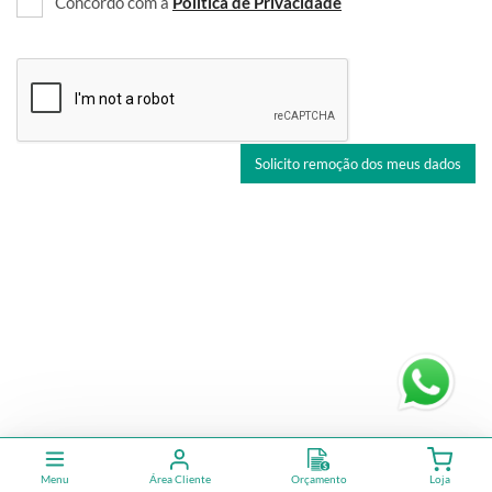
Concordo com a
Politica de Privacidade
Solicito remoção dos meus dados
Menu
Área Cliente
Orçamento
Loja