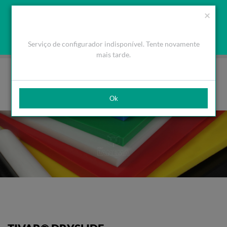
Orçamento
Área Cliente
PT
Usamos cookies para melhorar a navegação. Ao fechar esta
(0)
×
mensagem aceita a nossa política de cookies
O que são Cookies
Aceitar Cookies
Serviço de configurador indisponível. Tente novamente
HOME
PRODUTOS
PLÁSTICOS DE ENGENHARIA
TIVAR®
TIVAR® DRYSLIDE
mais tarde.
Ok