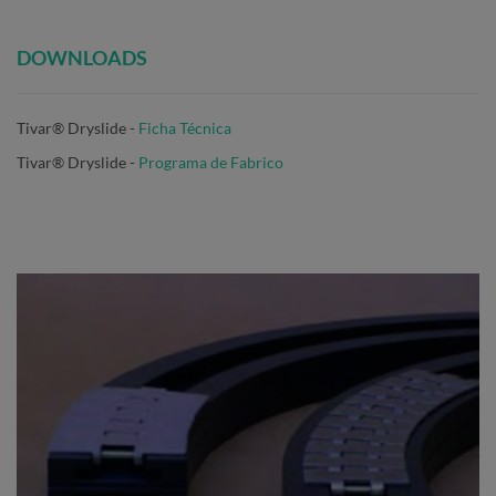
DOWNLOADS
Tivar® Dryslide -
Ficha Técnica
Tivar® Dryslide
-
Programa de Fabrico