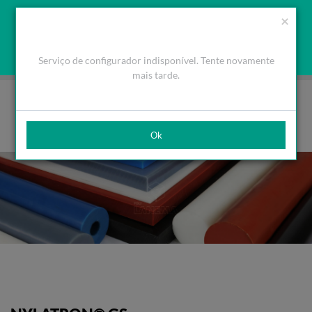
Orçamento
Área Cliente
PT
Usamos cookies para melhorar a navegação. Ao fechar esta
(0)
×
mensagem aceita a nossa política de cookies
O que são Cookies
Aceitar Cookies
Serviço de configurador indisponível. Tente novamente
HOME
PRODUTOS
PLÁSTICOS DE ENGENHARIA
ERTALON®/NYLATRON®
NYLATRON® GS
mais tarde.
Ok