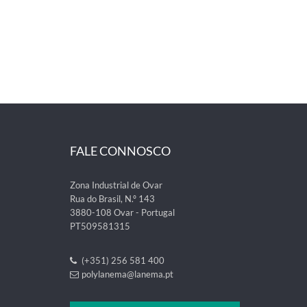
FALE CONNOSCO
Zona Industrial de Ovar
Rua do Brasil, N.º 143
3880-108 Ovar - Portugal
PT509581315
(+351) 256 581 400
polylanema@lanema.pt