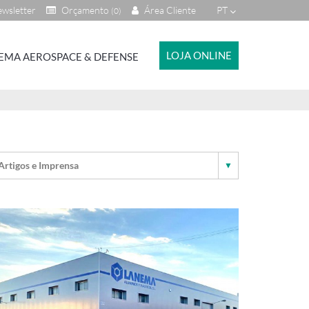
wsletter
Orçamento
Área Cliente
PT
(0)
LOJA ONLINE
EMA AEROSPACE & DEFENSE