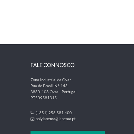
FALE CONNOSCO
Zona Industrial de Ovar
Rua do Brasil, N.º 143
3880-108 Ovar - Portugal
PT509581315
(+351) 256 581 400
polylanema@lanema.pt