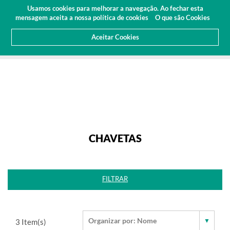
Orçamento
Área Cliente
PT
Usamos cookies para melhorar a navegação. Ao fechar esta
(0)
mensagem aceita a nossa política de cookies
O que são Cookies
Aceitar Cookies
HOME
PRODUTOS
NORMALIZADOS
CHAVETAS
CHAVETAS
FILTRAR
3
Item(s)