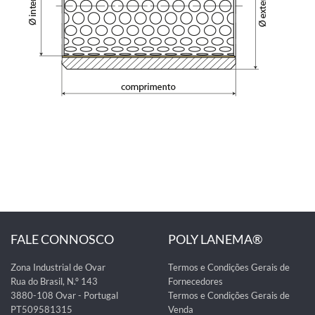
FALE CONNOSCO
POLY LANEMA®
Zona Industrial de Ovar
Termos e Condições Gerais de
Rua do Brasil, N.º 143
Fornecedores
3880-108 Ovar - Portugal
Termos e Condições Gerais de
PT509581315
Venda