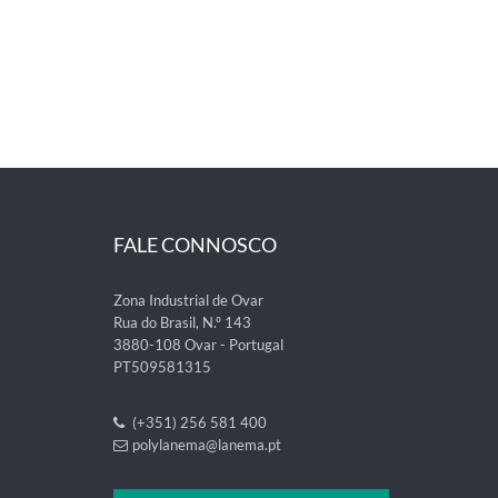
FALE CONNOSCO
Zona Industrial de Ovar
Rua do Brasil, N.º 143
3880-108 Ovar - Portugal
PT509581315
(+351) 256 581 400
polylanema@lanema.pt