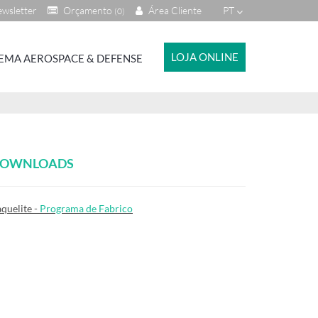
wsletter
Orçamento
Área Cliente
PT
(0)
LOJA ONLINE
EMA AEROSPACE & DEFENSE
OWNLOADS
quelite -
Programa de Fabrico