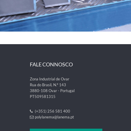
FALE CONNOSCO
Zona Industrial de Ovar
Rua do Brasil, N.º 143
3880-108 Ovar - Portugal
PT509581315
(+351) 256 581 400
polylanema@lanema.pt