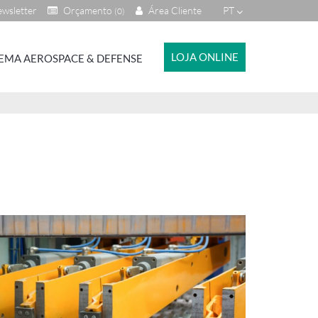
wsletter
Orçamento
Área Cliente
PT
(0)
LOJA ONLINE
EMA AEROSPACE & DEFENSE