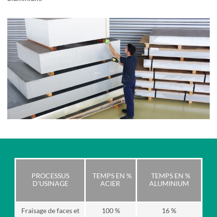
PROCESSUS
TEMPS EN %
TEMPS EN %
D'USINAGE
ACIER
ALUMINIUM
Fraisage de faces et
100 %
16 %