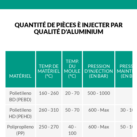
QUANTITÉ DE PIÈCES È INJECTER PAR
QUALITÉ D'ALUMINIUM
TEMP.
TEMP. DE
DU
PRESSION
PRESSI
MATÉRIEL
MOULE
D'INJECTION
MAINTE
MATÉRIEL
(ºC)
(ºC)
(EN BAR)
(EN BA
Polietileno
160 - 260
20 - 70
500 - 1000
BD (PEBD)
Polietileno
260 - 310
50 - 70
600 - Max
30 - 10
HD (PEHD)
Polipropileno
250 - 270
40 -
600 - Max
50 - 10
(PP)
100