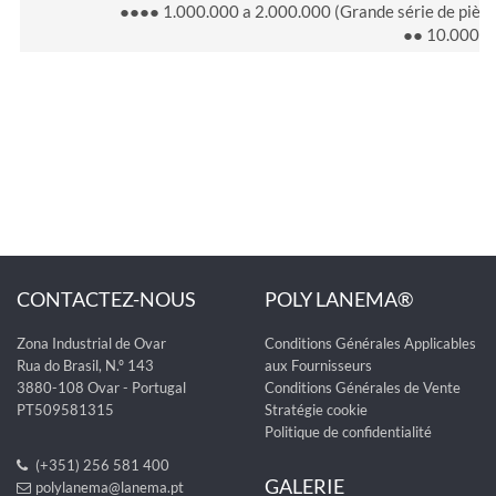
●●●● 1.000.000 a 2.000.000 (Grande série de pièc
●● 10.000 a 
CONTACTEZ-NOUS
POLY LANEMA®
Zona Industrial de Ovar
Conditions Générales Applicables
Rua do Brasil, N.º 143
aux Fournisseurs
3880-108 Ovar - Portugal
Conditions Générales de Vente
PT509581315
Stratégie cookie
Politique de confidentialité
(+351) 256 581 400
GALERIE
polylanema@lanema.pt