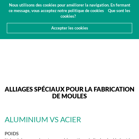
Budget
Espace client
FR
Nous utilisons des cookies pour améliorer la navigation. En fermant
(0)
ce message, vous acceptez notre politique de cookies
Que sont les
cookies?
Accepter les cookies
HOME
PRODUITS
ALUMINIUM POUR LES MOULES
ALLIAGES SPÉCIAUX POUR LA FABRICATION
DE MOULES
ALUMINIUM VS ACIER
POIDS