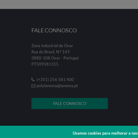
FALE CONNOSCO
Zona Industrial de Ovar
Rua do Brasil, N.º 143
3880-108 Ovar - Portugal
PT509581315
(+351) 256 581 400
polylanema@lanema.pt
FALE CONNOSCO
© 2026 . Poly Lanema .
Fullscreen
Usamos cookies para melhorar a nav