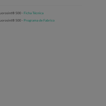
uorosint® 500 -
Ficha Técnica
uorosint® 500
-
Programa de Fabrico