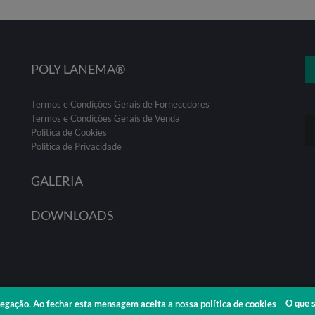
POLY LANEMA®
Termos e Condições Gerais de Fornecedores
Termos e Condições Gerais de Venda
Política de Cookies
Politica de Privacidade
GALERIA
DOWNLOADS
egação. Ao fechar esta mensagem aceita a nossa política de cookies
O que 