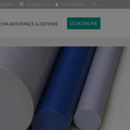
wsletter
Orçamento
Área Cliente
PT
(0)
LOJA ONLINE
EMA AEROSPACE & DEFENSE