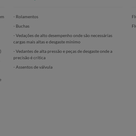
 em
- Rolamentos
Fl
- Buchas
Fl
- Vedações de alto desempenho onde são necessárias
cargas mais altas e desgaste mínimo
)
- Vedantes de alta pressão e peças de desgaste onde a
precisão é crítica
o
- Assentos de válvula
e