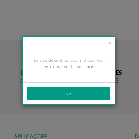
×
Serviço de configurador indisponível.
Tente novamente mais tarde.
RESISTÊNCIA
PROPRIEDADES
AO DESGASTE
DESLIZANTES
Ok
APLICAÇÕES
D