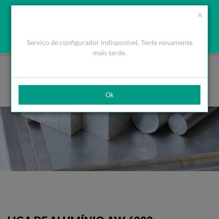
Orçamento
Área Cliente
PT
Usamos cookies para melhorar a navegação. Ao fechar esta
(0)
×
mensagem aceita a nossa política de cookies
O que são Cookies
Aceitar Cookies
Serviço de configurador indisponível. Tente novamente
HOME
PRODUTOS
ALUMÍNIOS
PLACAS
AW 6082
mais tarde.
Ok