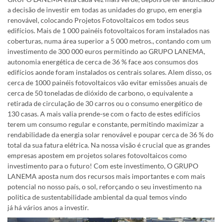
a decisão de investir em todas as unidades do grupo, em energia
renovável, colocando Projetos Fotovoltaicos em todos seus
edifícios. Mais de 1 000 painéis fotovoltaicos foram instalados nas
coberturas, numa área superior a 5 000 metros., contando com um
investimento de 300 000 euros permitindo ao GRUPO LANEMA,
autonomia energética de cerca de 36 % face aos consumos dos
edifícios aonde foram instalados os centrais solares. Alem disso, os
cerca de 1000 painéis fotovoltaicos vão evitar emissões anuais de
cerca de 50 toneladas de dióxido de carbono, o equivalente a
retirada de circulação de 30 carros ou o consumo energético de
130 casas. A mais valia prende-se com o facto de estes edifícios
terem um consumo regular e constante, permitindo maximizar a
rendabilidade da energia solar renovável e poupar cerca de 36 % do
total da sua fatura elétrica. Na nossa visão é crucial que as grandes
empresas apostem em projetos solares fotovoltaicos como
investimento para o futuro! Com este investimento, O GRUPO
LANEMA aposta num dos recursos mais importantes e com mais
potencial no nosso país, o sol, reforçando o seu investimento na
politica de sustentabilidade ambiental da qual temos vindo
já há vários anos a investir.