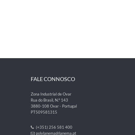
FALE CONNOSCO
Zona Industrial de Ovar
Rua do Brasil, N.º 143
3880-108 Ovar - Portugal
PT509581315
(+351) 256 581 400
polylanema@lanema.pt