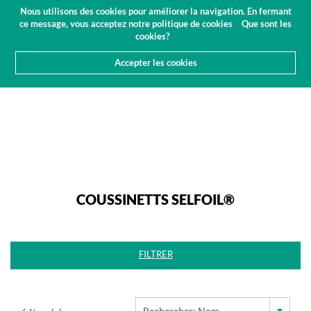
Budget
Espace client
FR
Nous utilisons des cookies pour améliorer la navigation. En fermant
(0)
ce message, vous acceptez notre politique de cookies
Que sont les
cookies?
Accepter les cookies
HOME
PRODUITS
NORMALISÉ
COUSSINETTS SELFOIL®
COUSSINETTS SELFOIL®
FILTRER