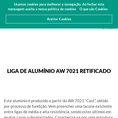
Orçamento
Área Cliente
PT
Usamos cookies para melhorar a navegação. Ao fechar esta
(0)
mensagem aceita a nossa política de cookies
O que são Cookies
Aceitar Cookies
HOME
PRODUTOS
ALUMÍNIOS
PLACAS
AW 7021 RECTIFICADO
LIGA DE ALUMÍNIO AW 7021
RETIFICADO
LIGA DE ALUMÍNIO AW 7021 RETIFICADO
Este alumínio é produzido a partir do AW 7021 “Cast”, obtido
por processo de fundição. Vem preencher uma lacuna existente
entre ligas de média e alta resistência, sendo estes últimos em
muitos casos subvalorizados. Caracteriza-se por uma estrutura