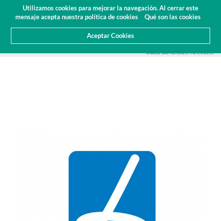
Presupuesto
Área Cliente
ES
Utilizamos cookies para mejorar la navegación. Al cerrar este
(0)
mensaje acepta nuestra política de cookies
Qué son las cookies
Aceptar Cookies
HOME
SOBRE NOSOTROS
NOTICIAS
ARTICULOS Y PRENSA
POY LANEMA, SE DISTINGUIÓ COMO
UNA DE LAS MEJORES PME EN 2015