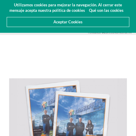
Presupuesto
Área Cliente
ES
Utilizamos cookies para mejorar la navegación. Al cerrar este
(0)
mensaje acepta nuestra política de cookies
Qué son las cookies
Aceptar Cookies
HOME
SOBRE NOSOTROS
NOTICIAS
ARTICULOS Y PRENSA
LANEMA DESTACADA EN EL
PERIÓDICO VALOR ECONÓMICO DE JN