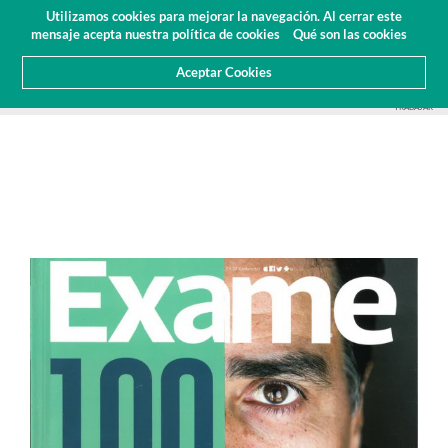
Presupuesto
Área Cliente
ES
Utilizamos cookies para mejorar la navegación. Al cerrar este
(0)
mensaje acepta nuestra política de cookies
Qué son las cookies
Aceptar Cookies
HOME
SOBRE NOSOTROS
NOTICIAS
ARTICULOS Y PRENSA
100 MEJORES EMPRESAS PARA
TRABAJAR