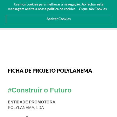
Orçamento
Usamos cookies para melhorar a navegação. Ao fechar esta
(0
mensagem aceita a nossa política de cookies
O que são Cookies
Aceitar Cookies
HOME
SOBRE NÓS
NOTICIAS
ARTIGOS E IMPRENSA
FICHA DE PROJETO POLYLANEMA
FICHA DE PROJETO POLYLANEMA
#Construir o Futuro
ENTIDADE PROMOTORA
POLYLANEMA, LDA